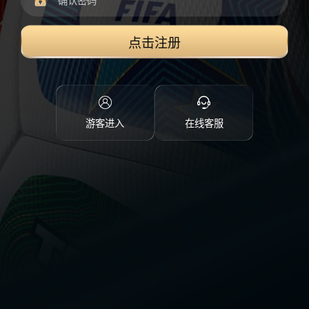
点击注册
游客进入
在线客服