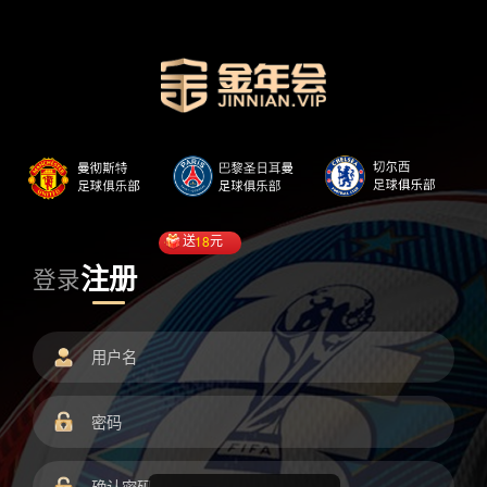
送
18
元
注册
登录